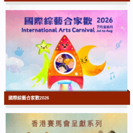
香港藝術館 | 展期由2026年5月29日
10:00
由重讀到重逢──再遇館藏中國書畫（第一
期）
香港藝術館 | 展期由2026年6月26日
10:00
香港流行文化節2026：幸會25歲──香港電
影資料館珍藏展（香港電影資料館二十五周
年誌慶節目）
香港電影資料館 | 展覽至2027年3月29日
10:00
花韻詩情：趙少昂花卉與自寫詩選
國際綜藝合家歡2026
香港文化博物館
10:00
香港電影資料館‧25搜影禮（香港電影資料
館二十五周年誌慶節目）