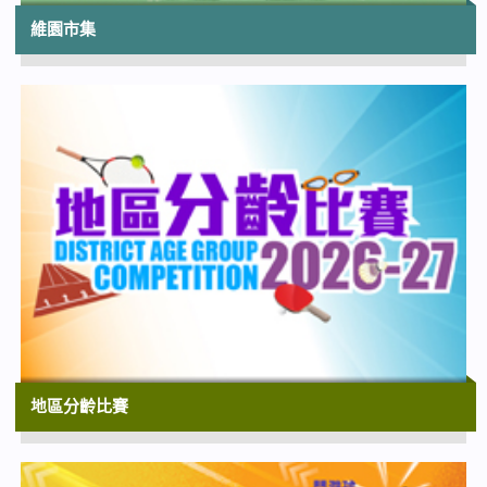
夏日親子電影節 2026《化石獵人的少年時
維園市集
代》及映後分享會
香港太空館演講廳
19:30
紫荊盃國際舞蹈大賽2026 - 決賽
屯門大會堂演奏廳
19:30
「香港芭蕾舞學會超新星大賞2026」
大埔文娛中心演藝廳
19:30
「紫荊盃國際舞蹈大賽2026」
屯門大會堂演奏廳
地區分齡比賽