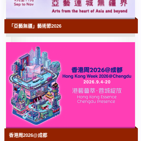
10:00
野外生態攝影年展
「亞藝無疆」藝術節2026
香港科學館 | 展期至2026年9月2日
10:00
香港賽馬會呈獻系列：長安萬象—陝西隋唐
文明展
香港歷史博物館
10:00
香港科學館35周年展覽
香港科學館 | 展期至2026年9月16日
10:00
「香港故事」常設展覽
香港歷史博物館
10:00
粵藝遠洋──沐文堂廣東及外銷藝術捐贈展
香港周2026@成都