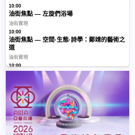
10:00
油街焦點 — 左旋們浴場
油街實現
10:00
油街焦點 — 空間·生態·詩學：鄭靖的藝術之
道
油街實現
10:00
Sunmoji
油街實現
10:00
vA! 駐留 — 穿鑿：如果伯活樓......
香港視覺藝術中心
10:00
循聲覓道展覽系列─香港非物質文化遺產
香港非物質文化遺產中心