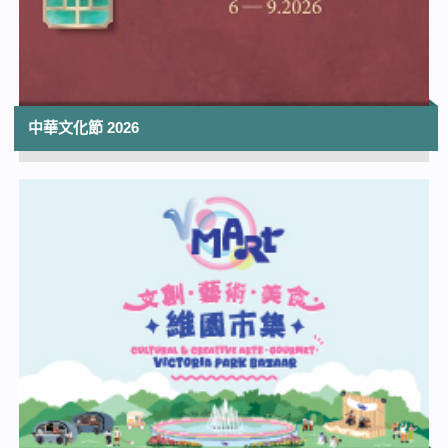
14:00
太陽系大冒險3D
香港太空館 | 上映至2026年10月14日
14:30
紫荊盃國際舞蹈大賽2026 - 決賽
中華文化節 2026
屯門大會堂演奏廳
14:15
「香港芭蕾舞學會超新星大賞2026」
大埔文娛中心演藝廳
14:30
「紫荊盃國際舞蹈大賽2026」
屯門大會堂演奏廳
18:30
太陽系大冒險3D
香港太空館 | 上映至2026年10月14日
19:30