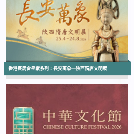
香港電影資料館 | 展覽至2027年5月9日
10:00
型格香港系列 II — 坐觀東西：晏如居明式家
具與百年椅戲
香港文化博物館
10:30
2026-27年度「十八有藝──沙田社區演藝計
劃」《身體年輪》長者舞蹈計劃──身體紓壓
工作坊
香港賽馬會呈獻系列：長安萬象—陝西隋唐文明展
沙田區內場地
11:00
《沙田第一號文化洞窟》裝置藝術
沙田大會堂展覽廳
13:00
航向太空⸺中國載人航天之旅
香港太空館大堂 | 展期至2026年9月28日