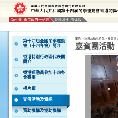
GovHK 香港政府一站通
简体版
ENGLISH
按“Tab”進入菜單
主頁
>
宣傳活動及資訊
>
嘉賓團
第十四屆全國冬季運動
嘉賓團活動
會（十四冬會）簡介
香港特別行政區代表團
簡介
香港運動員參加十四冬
會賽事
相片廊
宣傳活動及資訊
贊助機構及協助機構