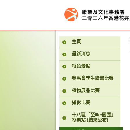
按“Tab”進入菜單
主頁
最新消息
特色景點
賽馬會學生繪畫比賽
植物展品比賽
攝影比賽
十八區「至like園圃」
投票站 (結果公布)