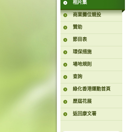
相片集
商業攤位競投
贊助
節目表
環保措施
場地規則
查詢
綠化香港運動首頁
歷屆花展
返回康文署