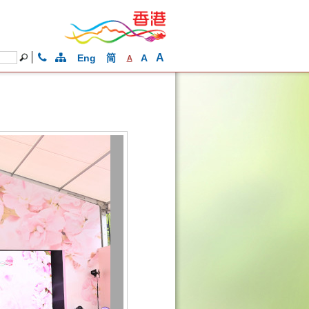
A
Eng
简
A
A