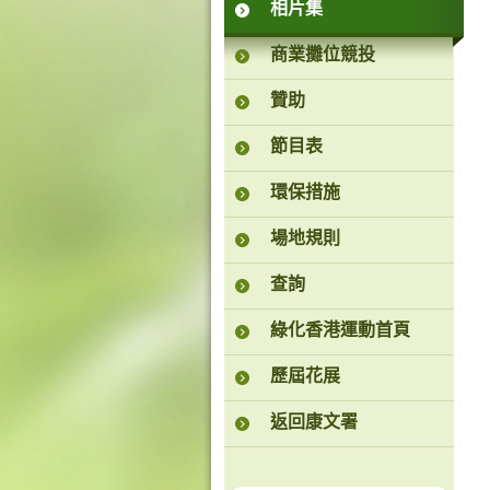
相片集
商業攤位競投
贊助
節目表
環保措施
場地規則
查詢
綠化香港運動首頁
歷屆花展
返回康文署