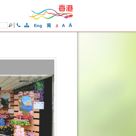
A
Eng
简
A
A