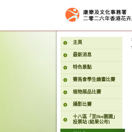
按“Tab”進入菜單
主頁
最新消息
特色景點
賽馬會學生繪畫比賽
植物展品比賽
攝影比賽
十八區「至like園圃」
投票站 (結果公布)