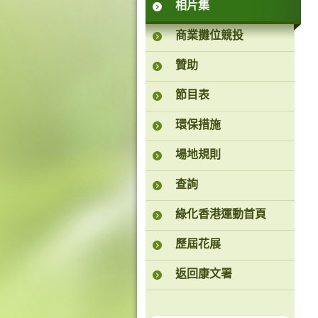
相片集
商業攤位競投
贊助
節目表
環保措施
場地規則
查詢
綠化香港運動首頁
歷屆花展
返回康文署