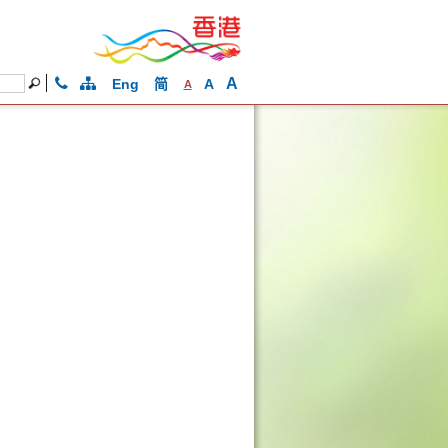
A
Eng
简
A
A