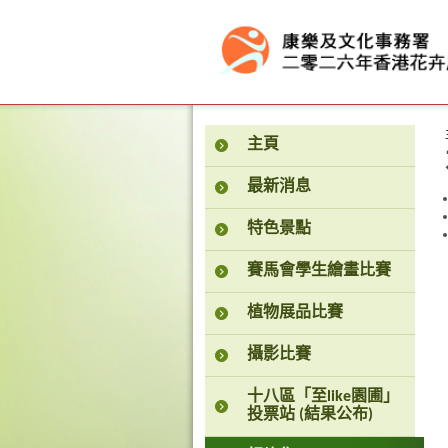
按“Tab”進入菜單
主頁
最新消息
特色景點
賽馬會學生繪畫比賽
植物展品比賽
攝影比賽
十八區「至like園圃」
投票站 (結果公布)