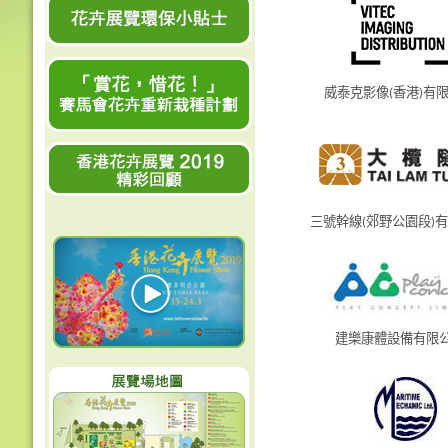
威泰克影像(香港)有
三號幹線(郊野公園段)
建樂康體設備有限