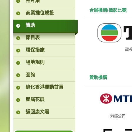
相片集
合辦機構(攝影比賽)
商業攤位競投
贊助
節目表
電
環保措施
場地規則
查詢
贊助機構
綠化香港運動首頁
歷屆花展
返回康文署
港鐵公司