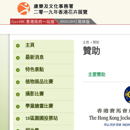
GovHK 香港政府一站通
简体版
ENGLISH
按“Tab”進入菜單
主頁
>
贊助
主頁
贊助
最新消息
特色景點
主要贊助
植物展品比賽
攝影比賽
學童繪畫比賽
18區園圃投票站