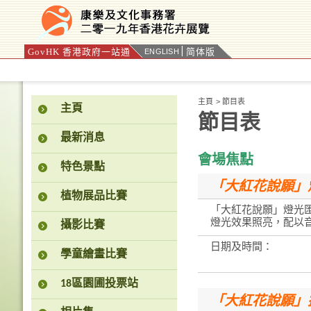
GovHK 香港政府一站通
简体版
ENGLISH
按“Tab”進入菜單
主頁
>
節目表
主頁
節目表
最新消息
會場焦點
特色景點
「大紅花說願」
植物展品比賽
「大紅花說願」燈光匯
燈光效果照亮，配以
攝影比賽
日期及時間：
學童繪畫比賽
18區園圃投票站
「大紅花說願」