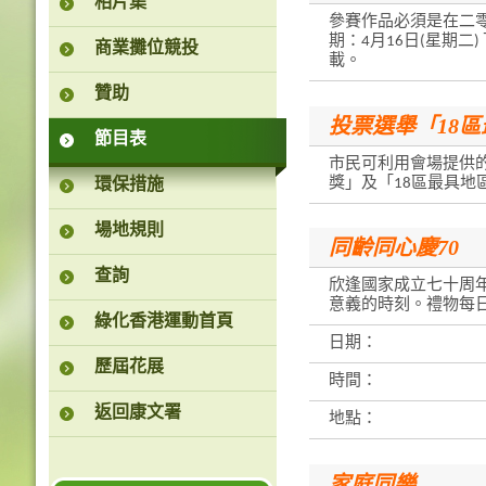
相片集
參賽作品必須是在二
期：4月16日(星期二
商業攤位競投
載。
贊助
投票選舉「18
節目表
市民可利用會場提供的
獎」及「18區最具地
環保措施
場地規則
同齡同心慶70
查詢
欣逢國家成立七十周年
意義的時刻。禮物每日
綠化香港運動首頁
日期：
歷屆花展
時間：
返回康文署
地點：
家庭同樂