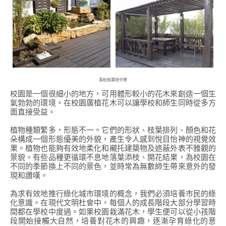
青松侯寶垣中學
校園是一個很細小的地方，可用體形較小的花木來創造一個生
氣勃勃的環境。在校園廣植花木可以讓學校和師生同時從多方
面直接受益。
植物種類繁多，形態不一。它們的形狀、枝葉排列、顏色和花
朵構成一個形態優美的外貌，產生令人感到悅目怡神的視覺效
果。植物也能夠有效地柔化和襯托建築物及遮蔽外表不雅觀的
景貌。有些品種更循環不息地落葉添枝、開花結果，為校園在
不同的季節換上不同的景色，並時常為無數師生帶來意外的發
現和讚嘆。
為求有效地推行綠化城市環境的概念，我們必須培養市民的綠
化意識。在現代文明杜會中，每個人的成長階段大部分學習時
間都在學校中度過。如果校園栽滿花木，學生便可以從小孩階
段開始接觸大自然，培養對花木的興趣，逐漸孕育綠化的意