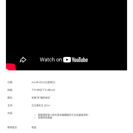
日期:
2023年4月30日(星期日)
時間:
下午3時至下午3時45分
題目:
有機"家"種齊來試
主持:
古文瀚先生 (古Sir)
內容:
園藝導師會介紹在家有機種植的方法及護理須知。
有獎問答遊戲
教學語言:
粵語