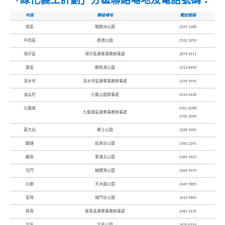
地區
聯絡場地
電話號碼
南區
鴨脷洲公園
2555 1268
中西區
香港公園
2521 5059
灣仔區
灣仔區康樂事務辦事處
2879 5511
東區
鰂魚涌公園
2513 8499
深水埗
深水埗區康樂事務辦事處
2370 9193
油尖旺
九龍公園辦事處
2314 0436
九龍城
2762 2098/
九龍城區康樂事務辦事處
2762 2094
黃大仙
摩士公園
2328 9262
觀塘
佐敦谷公園
2342 2241
離島
東涌北公園
2109 3423
屯門
蝴蝶灣公園
2404 5979
元朗
天水圍公園
2445 5805
荃灣
城門谷公園
2413 9665
葵青
葵青區康樂事務辦事處
2481 5435
北區
北區公園
2670 6155