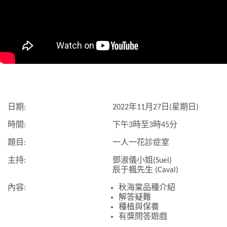
日期:
2022年11月27日(星期日)
時間:
下午3時至3時45分
題目:
一人一花診症室
主持:
鄧淑儀小姐(Suei)
辰于楓先生 (Caval)
內容:
秋海棠品種介紹
解答疑難
種植與保養
有獎問答遊戲