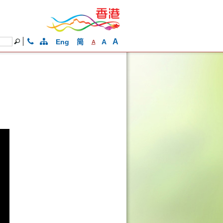
A
Eng
简
A
A