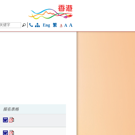
A
Eng
繁
A
A
报名表格