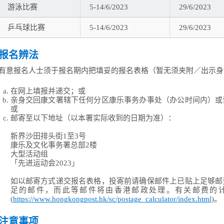
游泳比赛
5-14/6/2023
29/6/2023
乒乓球比赛
5-14/6/2023
29/6/2023
报名辨法
有意报名人士须于报名期内把填妥的报名表格（暂无须夹附／出示身
在网上填报并递交；或
亲身交回康文署辖下任何分区康乐事务办事处（办公时间内）或
或
邮寄至以下地址（以本署实际收到的日期为准）：
新界沙田排头街1至3号
康乐及文化事务署总部2楼
大型活动组
「先进运动会2023」
如以邮寄方式递交报名表格，投寄前请确保邮件上已贴上足够邮
足的邮件，而此等邮件将由香港邮政处理。有关邮费的
(
https://www.hongkongpost.hk/sc/postage_calculator/index.html
)。
注意事项