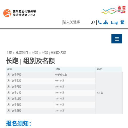
Eng
繁
主页
>
比赛项目
>
长跑
>
长跑 | 组别及名额
长跑 | 组别及名额
组别
项目
名额
男╱女子甲组
65岁或以上
男╱女子乙组
60 – 64岁
男╱女子丙组
55 – 59岁
男╱女子丁组
50 – 54岁
600 名
男╱女子戊组
45 – 49岁
男╱女子己组
40 – 44岁
男╱女子庚组
35 – 39岁
报名须知：