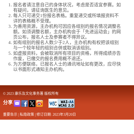
报名者请注意自己的身体状况，考虑是否适宜参赛。如
有疑问，请征询医生的意见。
每人只可递交1份报名表格。重复递交或所填报资料不
详的表格概不受理。
为善用资源，主办机构可因应各组别的报名情况调整名
额。如须调整名额，主办机构会于「先进运动会」的网
页公布，报名人士及参赛者不得异议。
如有组别的报名人数少于2人，主办机构有权把该组别
与一个较年轻的组别合併或取消该组别。
如虚报资料，会被取消所有项目的资格，所得成绩亦告
作废，已缴交的报名费用概不退还。
为方便联络，已报名人士的通讯地址如有更改，应尽快
以书面形式通知主办机构。
© 2023 康乐及文化事务署 版权所有
分享
重要告示
|
私隐政策
|
修订日期: 2023年3月20日