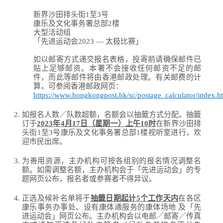
新界沙田排头街1至3号
康乐及文化事务署总部2楼
大型活动组
「先进运动会2023 — 太极比赛」
如以邮寄方式递交报名表格，投寄前请确保邮件已
贴上足够邮资。本署不会接收任何邮资不足的邮
件，而此等邮件将由香港邮政处理。有关邮费的计
算，可参阅香港邮政网页：
https://www.hongkongpost.hk/sc/postage_calculator/index.h
如报名人数／队数超额，名额会以抽籤方式分配。抽籤
订于
2023年4月17日（星期一）上午10时
在新界沙田排
头街1至3号康乐及文化事务署总部1楼视听室进行，欢
迎市民出席。
为善用资源，主办机构可按各组别的报名情况调整名
额。如需调整名额，主办机构会于「先进运动会」的专
题网页公布，报名者或参赛者不得异议。
正选及候补名单将于
抽籤日期起计5个工作天内
在各区
康乐事务办事处、设有康体通服务的康体场地 及「先
进运动会」网页公布。主办机构会以电邮／邮寄／传真