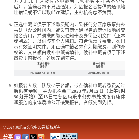
方式通知正选及候补中籤者（候补名单排名不分先
后），落选者恕不另函通知。如因报名者提供的通讯地
址错误或不详以致邮递延误，主办机构恕不负责。
正选中籤者须于下述缴费期内，到任何分区康乐事务办
事处（办公时间内）或设有康体通服务的康体场地缴交
报名费用，并须携同缴费通知书及身份证明文件（正本
或副本），以供核实个人资料。符合优惠收费者，须出
示有效证明文件。如正选中籤者未有如期缴费，则作弃
权论，其名额由候补中籤者填补。候补中籤者须于下述
缴费期内报名，名额先到先得。
正选中籤者
候补中籤者
缴费期
缴费期
2023年4月26日至5月3日
2023年5月5日至10日
如报名人数／队数少于名额，或在候补中籤者缴费期过
后仍有余额，主办机构会于
2023年5月12日（上午8时
30分开始）至13日
在各区康乐事务办事处或设有康体
通服务的康体场地公开接受报名，名额先到先得。
© 2024 康乐及文化事务署 版权所有
分享