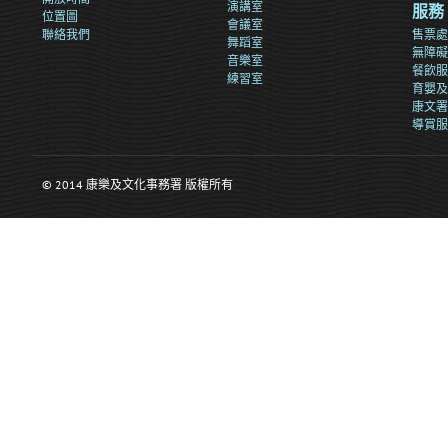
演講室
服務
位置圖
會議室
聯絡我們
售票處
舞蹈室
無障礙
音樂室
餐飲服
練習室
育嬰及
康文署
導賞服
© 2014 康樂及文化事務署 版權所有
>