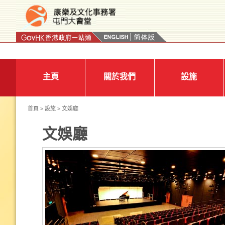
按“Tab”進入菜單
主頁
關於我們
設施
首頁
>
設施
> 文娛廳
文娛廳