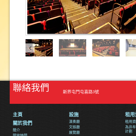
聯絡我們
新界屯門屯喜路3號
主頁
設施
租用
演奏廳
租用資
關於我們
文娛廳
為非牟
簡介
計劃
展覽廳
開放時間