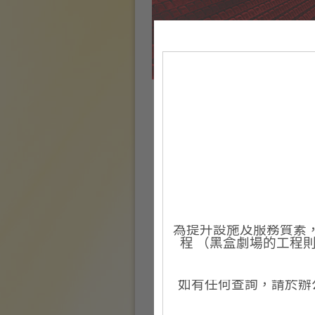
葵青劇院 - 設施
為提升設施及服務質素，葵
程 （黑盒劇場的工程
演藝廳
如有任何查詢，請於辦