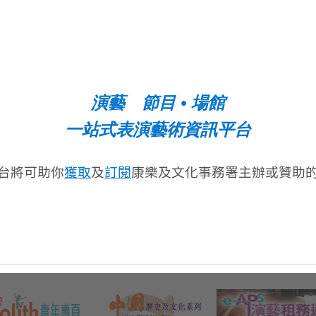
可供租用設施
場地租用
›
演藝廳
›
租用資料
›
黑盒劇場
›
為非牟利團體提供的特惠場
›
廣場
租計劃
›
演講室
›
演藝租務通
演藝 節目 • 場館
›
舞蹈室
›
排演室
一站式表演藝術資訊平台
台將可助你
獲取
及
訂閱
康樂及文化事務署主辦或贊助