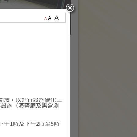
A
A
A
暫停開放，以進行設施優化工
要設施（演藝廳及黑盒劇
演講室
午1時及下午2時至5時