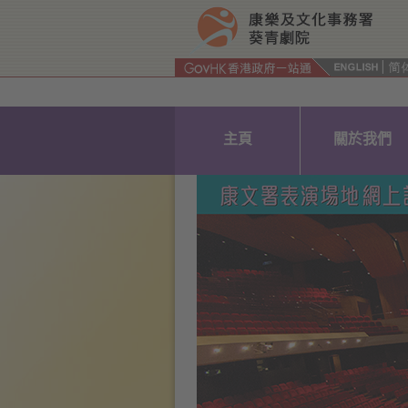
Size:
Size:
Size:
Default
Larger
Size
Largest
(
(
(
按“Tab”進入菜單
主頁
關於我們
Previous