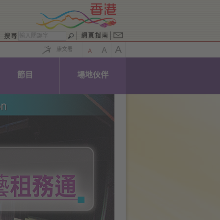
A
康文署
A
A
節目
場地伙伴
Next