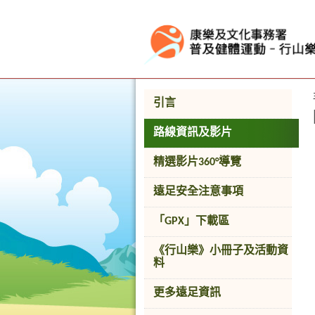
按“Tab”進入菜單
引言
路線資訊及影片
精選影片360°導覽
遠足安全注意事項
「GPX」下載區
《行山樂》小冊子及活動資
料
更多遠足資訊