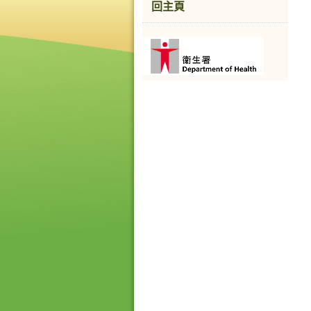
回主頁
香
港
品
牌
形