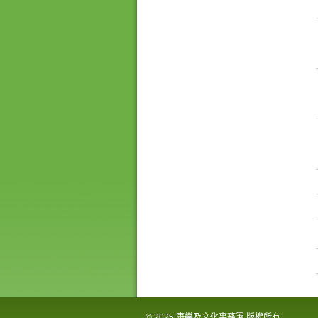
象
-
亞
洲
國
際
都
會
© 2025 康樂及文化事務署 版權所有