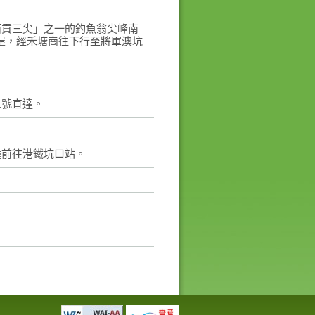
西貢三尖」之一的釣魚翁尖峰南
屋，經禾塘崗往下行至將軍澳坑
1號直達。
鐘前往港鐵坑口站。