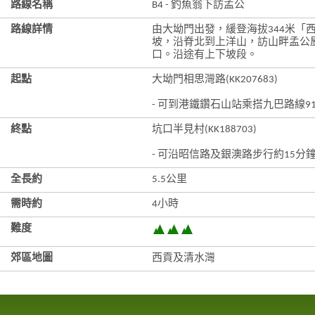
路線名稱
B4 - 釣魚翁下訪孟公
路線詳情
由大坳門出發，緩登海拔344米「
坡，沿脊北到上洋山，訪山畔孟公
口。沿途有上下坡段。
起點
大坳門相思灣路(KK207683)
- 可到港鐵鑽石山站乘搭九巴路線9
終點
坑口半見村(KK188703)
- 可沿昭信路及銀澳路步行約15分
全長約
5.5公里
需時約
4小時
難度
郊區地圖
西貢及清水灣