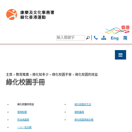
Eng
简
主頁
>
教育推廣
>
綠化知多少
>
綠化校園手卌
>
綠化校園的效益
綠化校園手冊
•
綠化校園的效益
•
綠化校園的方法
•
植物配選
•
植物護理
•
防治病蟲害
•
綠化校園資助計劃
•
一人一花計劃