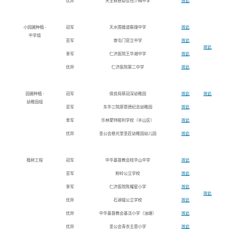
优异
天主教慈幼会伍少梅中学
按此
小园圃种植 -
冠军
天水围循道衞理中学
按此
中学组
亚军
南屯门官立中学
按此
按此
季军
仁济医院王华湘中学
按此
优异
仁济医院第二中学
按此
园圃种植 -
冠军
保良局蔡冠深幼稚园
按此
按此
幼稚园组
亚军
东华三院廖恩德纪念幼稚园
按此
季军
乐林蒙特梭利学校（半山区）
按此
优异
圣公会慈光堂圣匠幼稚园幼儿园
按此
植树工程
冠军
中华基督教会桂华山中学
按此
亚军
粉岭公立学校
按此
季军
仁济医院陈耀星小学
按此
按此
优异
石湖墟公立学校
按此
优异
中华基督教会基法小学（油塘）
按此
优异
圣公会青衣主恩小学
按此