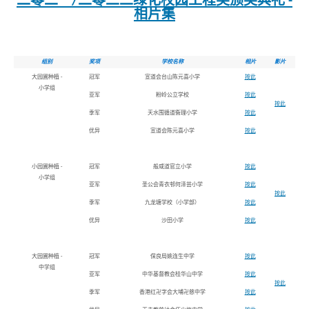
二零二一/二零二二绿化校园工程奖颁奖典礼 -
相片集
组别
奖项
学校名称
相片
影片
大园圃种植 -
冠军
宣道会台山陈元喜小学
按此
小学组
亚军
粉岭公立学校
按此
按此
季军
天水围循道衞理小学
按此
优异
宣道会陈元喜小学
按此
小园圃种植 -
冠军
般咸道官立小学
按此
小学组
亚军
圣公会青衣邨何泽芸小学
按此
按此
季军
九龙塘学校（小学部）
按此
优异
沙田小学
按此
大园圃种植 -
冠军
保良局姚连生中学
按此
中学组
亚军
中华基督教会桂华山中学
按此
按此
季军
香港红卍字会大埔卍慈中学
按此