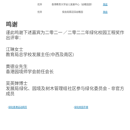
优异
香港教育大学幼儿发展中心（幼稚园部）
按此
优异
保良局蔡冠深幼稚园
按此
鸣谢
谨此鸣谢下述嘉宾为二零二一 ／二零二二年绿化校园工程奖作
出评审：
江琳女士
教育局总学校发展主任(中西及南区)
黄德业先生
香港园境师学会前任会长
吴英婵博士
发展局绿化、园境及树木管理组社区参与绿化委员会 – 非官方
成员
-
绿化香港运动网页
-
绿化校园手册