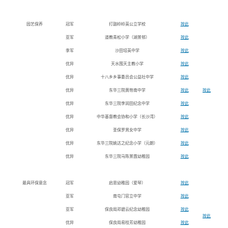
园艺保养
冠军
打鼓岭岭英公立学校
按此
亚军
道教青松小学（湖景邨）
按此
季军
沙田培英中学
按此
优异
天水围天主教小学
按此
优异
十八乡乡事委员会公益社中学
按此
优异
东华三院黄笏南中学
按此
按此
优异
东华三院李润田纪念中学
按此
优异
中华基督教会协和小学（长沙湾）
按此
优异
圣保罗男女中学
按此
优异
东华三院姚达之纪念小学（元朗）
按此
优异
东华三院马陈景霞幼稚园
按此
最具环保意念
冠军
启思幼稚园（爱琴）
按此
亚军
南屯门官立中学
按此
亚军
保良局邓碧云纪念幼稚园
按此
按此
优异
保良局易桂芳幼稚园
按此