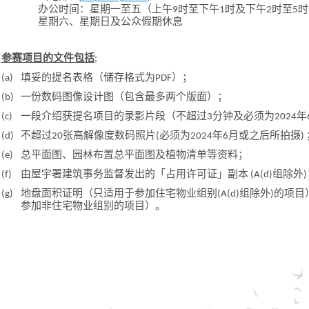
办公时间：星期一至五（上午9时至下午1时及下午2时至5时
星期六、星期日及公众假期休息
参赛项目的文件包括
;
(a)
填妥的提名表格（储存格式为PDF）；
(b)
一份数码图像设计图（包含最多两个版面）；
(c)
一段介绍获提名项目的录影片段（不超过3分钟及必须为2024年
(d)
不超过20张高解像度数码照片(必须为2024年6月或之后所拍摄) 
(e)
总平面图、园林布置总平面图及植物清单等资料；
(f)
由屋宇署建筑事务监督发出的「占用许可证」副本 (A(d)组除外
(g)
地盘面积证明（只适用于参加住宅物业组别(A(d)组除外)的项
参加非住宅物业组别的项目）。