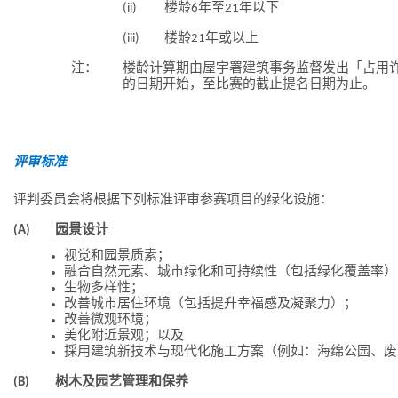
(ii)
楼龄6年至21年以下
(iii)
楼龄21年或以上
注：
楼龄计算期由屋宇署建筑事务监督发出「占用
的日期开始，至比赛的截止提名日期为止。
评审标准
评判委员会将根据下列标准评审参赛项目的绿化设施：
(A)
园景设计
视觉和园景质素；
融合自然元素、城市绿化和可持续性（包括绿化覆盖率）
生物多样性；
改善城市居住环境（包括提升幸福感及凝聚力）；
改善微观环境；
美化附近景观；以及
採用建筑新技术与现代化施工方案（例如：海绵公园、废
(B)
树木及园艺管理和保养