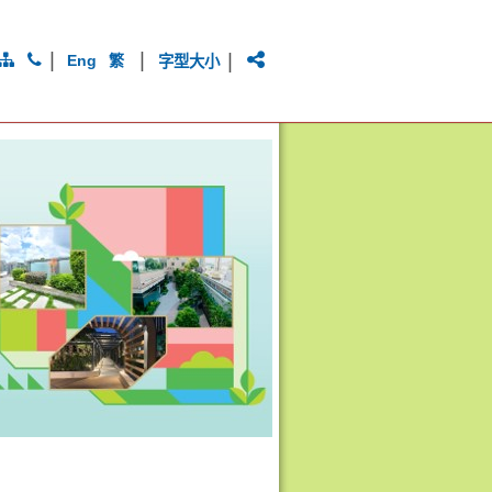
|
|
|
Eng
繁
字型大小