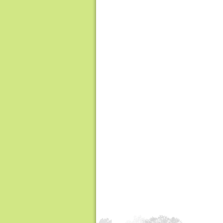
香
港
品
牌
形
象
-
亚
洲
国
际
都
会