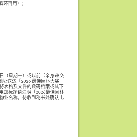
循环再用）；
月18日（星期一）或以前（亲身递交
址送达「2026 最佳园林大奖—
将表格及文件的数码档案或其下
邮标题请注明「2026最佳园林
物业名称。待收到秘书处确认电