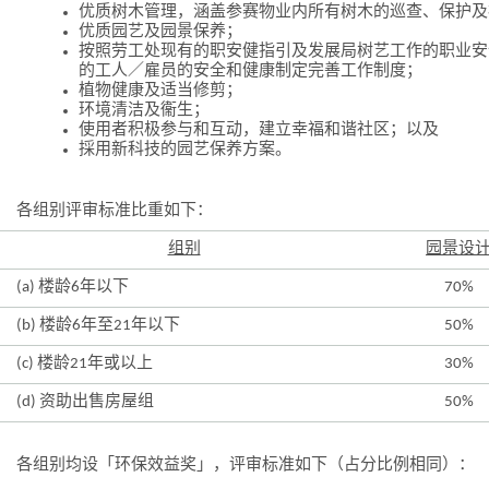
优质树木管理，涵盖参赛物业内所有树木的巡查、保护及
优质园艺及园景保养；
按照劳工处现有的职安健指引及发展局树艺工作的职业安
的工人／雇员的安全和健康制定完善工作制度；
植物健康及适当修剪；
环境清洁及衞生；
使用者积极参与和互动，建立幸福和谐社区；以及
採用新科技的园艺保养方案。
各组别评审标准比重如下：
组别
园景设
(a) 楼龄6年以下
70%
(b) 楼龄6年至21年以下
50%
(c) 楼龄21年或以上
30%
(d) 资助出售房屋组
50%
各组别均设「环保效益奖」，评审标准如下（占分比例相同）：