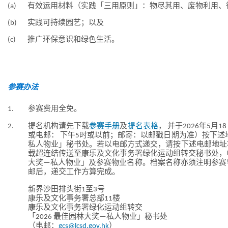
(a)
有效运用材料（实践「三用原则」：物尽其用、废物利用、
(b)
实践可持续园艺；以及
(c)
推广环保意识和绿色生活。
参赛办法
1.
参赛费用全免。
2.
提名机构请先下载
参赛手册
及
提名表格
， 并于2026年5
或电邮： 下午5时或以前；邮寄：以邮戳日期为准）按下述地
私人物业」秘书处。若以电邮方式递交，请按下述电邮地址
载超连结传送至康乐及文化事务署绿化运动组转交秘书处，电
大奖—私人物业」及参赛物业名称。档案名称亦须注明参赛
邮后，递交工作方算完成。
新界沙田排头街1至3号
康乐及文化事务署总部11楼
康乐及文化事务署绿化运动组转交
「2026 最佳园林大奖—私人物业」秘书处
（电邮：
gcs@lcsd.gov.hk
）