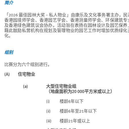
简介
「2026 最佳园林大奖 – 私人物业」由康乐及文化事务署主办
香港园境师学会、香港园艺学会、香港测量师学会、环保建筑专
及香港绿色建筑议会协办。活动旨在表扬在园林设计及园艺保养
藉此鼓励私营机构在规划及管理物业的园艺工作时增加优质绿化
化。
组别
比赛分为六个组别进行。
(A)
住宅物业
(a)
大型住宅物业组
（地盘面积为20 000平方米或以上）
(i)
楼龄6年以下
(ii)
楼龄6年至21年以下
(iii)
楼龄21年或以上