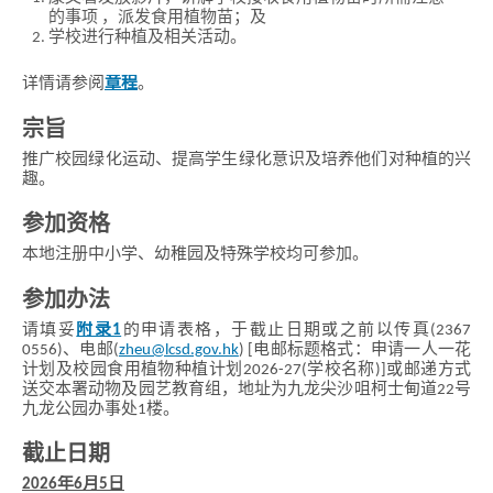
的事项 ，派发食用植物苗；及
学校进行种植及相关活动。
详情请参阅
章程
。
宗旨
推广校园绿化运动、提高学生绿化意识及培养他们对种植的兴
趣。
参加资格
本地注册中小学、幼稚园及特殊学校均可参加。
参加办法
请填妥
附录1
的申请表格，于截止日期或之前以传真(2367
0556)、电邮(
zheu@lcsd.gov.hk
) [电邮标题格式：申请一人一花
计划及校园食用植物种植计划2026-27(学校名称)]或邮递方式
送交本署动物及园艺教育组，地址为九龙尖沙咀柯士甸道22号
九龙公园办事处1楼。
截止日期
2026年6月5日