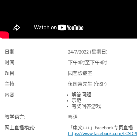
日期:
24/7/2022 (星期日)
时间:
下午3时至下午4时
题目:
园艺诊症室
主持:
伍国富先生 (伍Sir)
内容:
解答问题
示范
有奖问答游戏
教学语言:
粤语
网上直播模式:
「康文+++」Facebook专页直播
https://www.facebook.com/LCSDPl