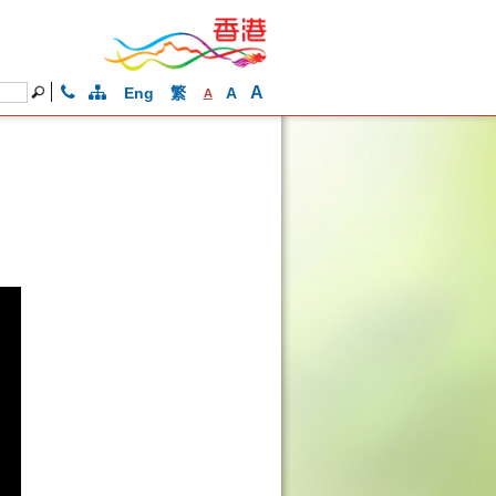
A
Eng
繁
A
A