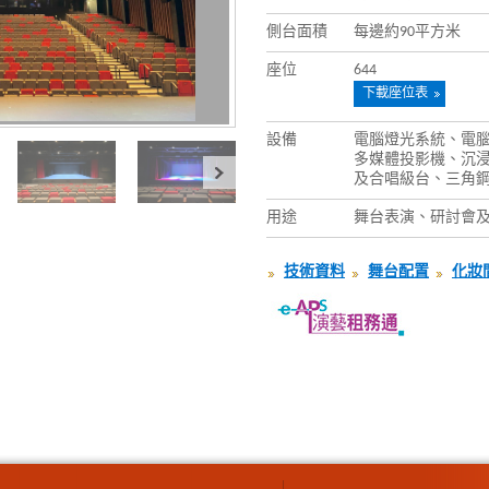
側台面積
每邊約90平方米
座位
644
下載座位表
設備
電腦燈光系統、電腦
多媒體投影機、沉浸
及合唱級台、三角
用途
舞台表演、研討會
技術資料
舞台配置
化妝