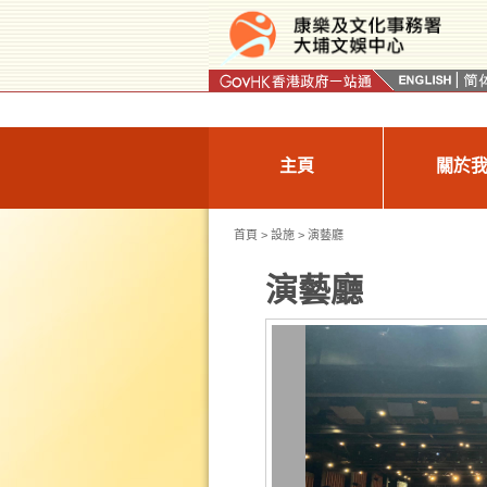
按“Tab”進入菜單
主頁
關於
首頁
>
設施
> 演藝廳
演藝廳