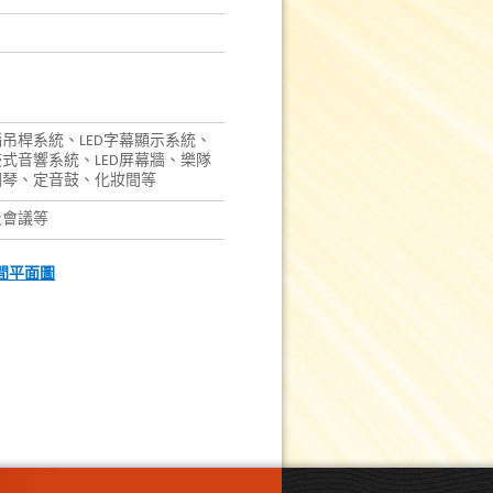
吊桿系統、LED字幕顯示系統、
式音響系統、LED屏幕牆、樂隊
鋼琴、定音鼓、化妝間等
及會議等
間平面圖