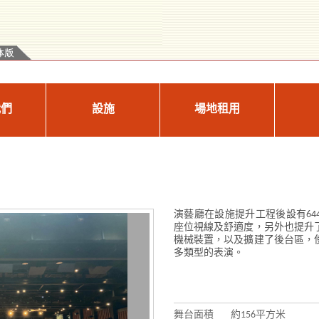
我們
設施
場地租用
演藝廳在設施提升工程後設有64
座位視線及舒適度，另外也提升
機械裝置，以及擴建了後台區，
多類型的表演。
舞台面積
約156平方米