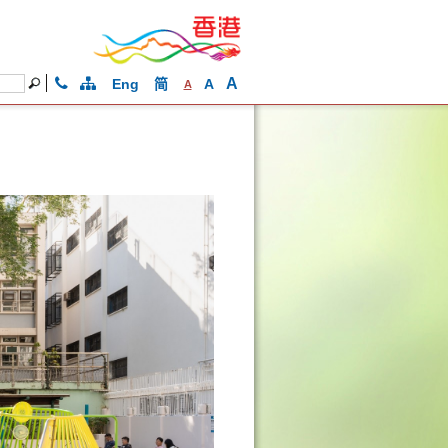
A
Eng
简
A
A