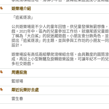
攀爬滑梯組合塔、滑梯小平台、旋轉遊樂設施及小型鞦韆
遊樂場介紹
「追鯊逐浪」
公共遊樂場是不少人的童年回憶，供兒童發揮無窮想像，
戲。2021年中，區內的兒童參加工作坊，就塘尾道兒童
了稱為「大白鯊」的捉迷藏遊戲。小朋友會分飾角色，並
提出「追鯊逐浪」的主題，並與參與工作坊的小朋友一同
設計。
遊樂場設有高低兩組攀爬滑梯組合塔，由具難度的圓筒滑
成，再加上小型鞦韆及旋轉遊樂設施，可讓年紀不一的兒
多社交遊戲。
周邊設施
籃球場
鄰近玩樂好去處
雷生春