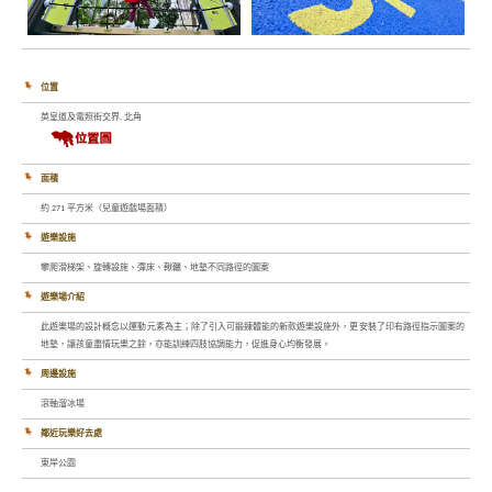
位置
英皇道及電照街交界, 北角
面積
約 271 平方米（兒童遊戲場面積）
遊樂設施
攀爬滑梯架、旋轉設施、彈床、鞦韆、地墊不同路徑的圖案
遊樂場介紹
此遊樂場的設計概念以運動元素為主；除了引入可鍛鍊體能的新款遊樂設施外，更安裝了印有路徑指示圖案的
地墊，讓孩童盡情玩樂之餘，亦能訓練四肢協調能力，促進身心均衡發展。
周邊設施
滾軸溜冰場
鄰近玩樂好去處
東岸公園