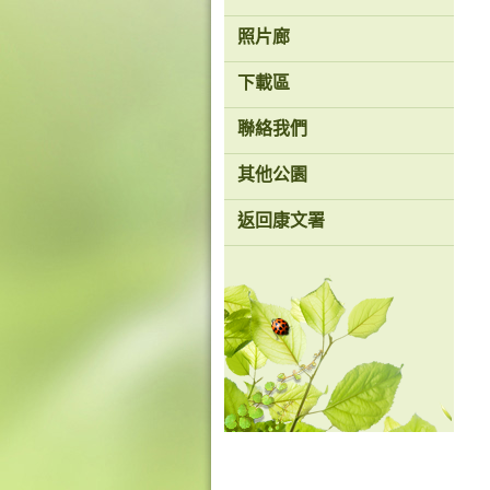
香
照片廊
港
品
下載區
牌
形
象
聯絡我們
-
亞
洲
其他公園
國
際
返回康文署
都
會