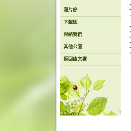
香
照片廊
港
品
牌
下載區
形
象
-
聯絡我們
亞
洲
其他公園
國
際
都
返回康文署
會