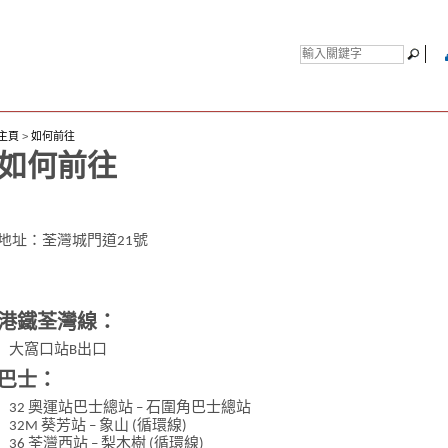
主頁
>
如何前往
如何前往
地址：荃灣城門道21號
港鐵荃灣線：
大窩口站B出口
巴士：
32 奧運站巴士總站 – 石圍角巴士總站
32M 葵芳站 – 象山 (循環線)
36 荃灣西站 – 梨木樹 (循環線)