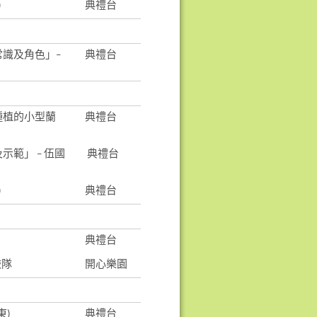
)
典禮台
識及角色」–
典禮台
種植的小型蘭
典禮台
範」 – 伍國
典禮台
)
典禮台
典禮台
鼓隊
開心樂園
東)
典禮台