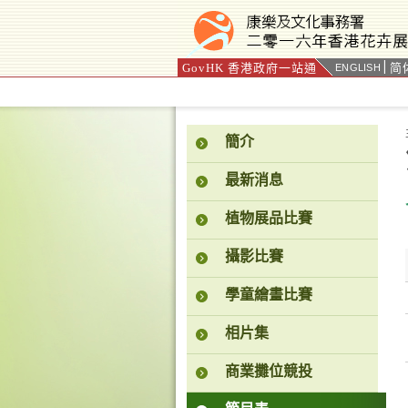
GovHK 香港政府一站通
简
ENGLISH
按“Tab”進入菜單
簡介
最新消息
植物展品比賽
攝影比賽
學童繪畫比賽
相片集
商業攤位競投