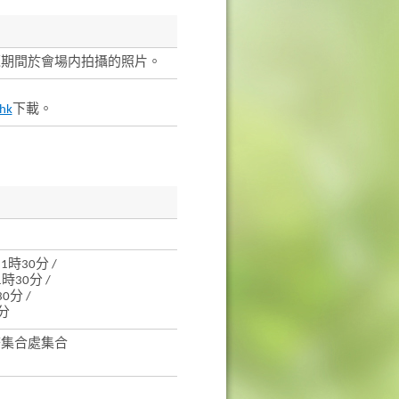
覽期間於會場内拍攝的照片。
hk
下載。
1時30分 /
時30分 /
0分 /
0分
務集合處集合