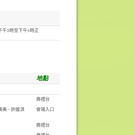
)下午2時至下午5時正
地點
典禮台
演奏 – 許媛淇
會場入口
典禮台