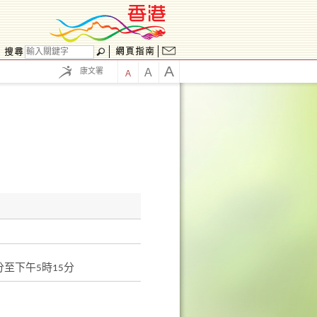
A
康文署
A
A
分至下午5時15分