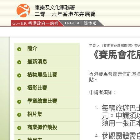
GovHK 香港政府一站通
简体版
ENGLISH
按“Tab”進入菜單
主頁
>
《賽馬會花展顯關懷》交
簡介
《賽馬會花
最新消息
香港賽馬會慈善信託基
植物展品比賽
貼。
攝影比賽
申請者須知：
學童繪畫比賽
每輛旅遊巴
1.
相片集
元
。申請須
須用一張正
商業攤位競投
參觀團體需
2.