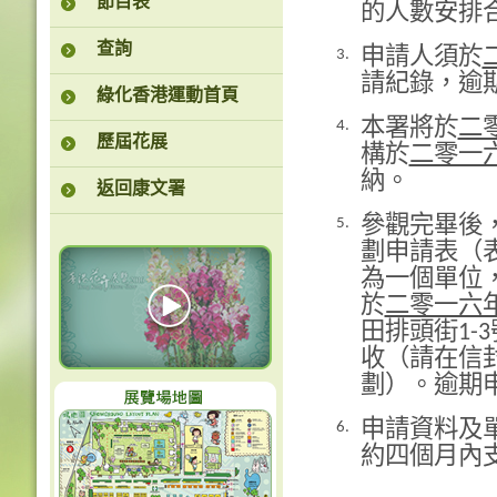
節目表
的人數安排
查詢
申請人須於
3.
請紀錄，逾
綠化香港運動首頁
本署將於
二
4.
歷屆花展
構於
二零一
納。
返回康文署
參觀完畢後
5.
劃申請表（
為一個單位
於
二零一六
田排頭街1-
收（請在信
劃）。逾期
申請資料及
6.
約四個月內