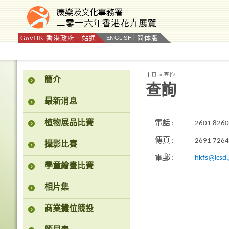
GovHK 香港政府一站通
简体版
ENGLISH
按“Tab”進入菜單
主頁
>
查詢
簡介
查詢
最新消息
植物展品比賽
電話 :
2601 8260
傳真 :
2691 7264
攝影比賽
電郵 :
hkfs@lcsd.
學童繪畫比賽
相片集
商業攤位競投