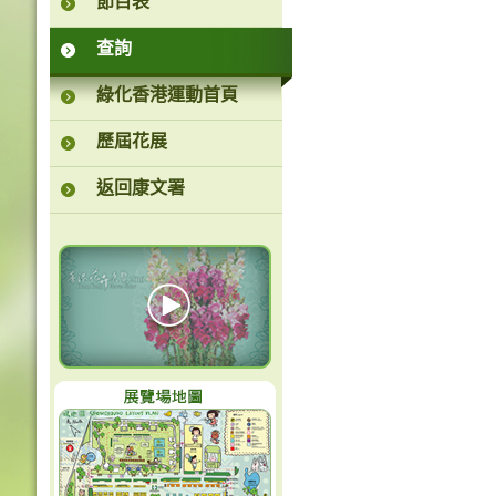
節目表
查詢
綠化香港運動首頁
歷屆花展
返回康文署