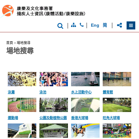
香
港
|
|
|
Eng
简
品
牌
形
象
首頁
>
場地搜尋
-
場地搜尋
亞
洲
國
際
都
會
泳灘
泳池
水上活動中心
體育館
運動場
公園及動植物公園
香港大球場
旺角大球場