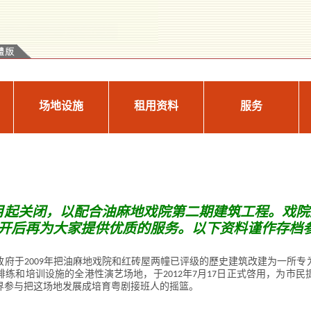
场地设施
租用资料
服务
年9月起关闭，以配合油麻地戏院第二期建筑工程。戏
重开后再为大家提供优质的服务。
以下资料谨作存档
府于2009年把油麻地戏院和红砖屋两幢已评级的歷史建筑改建为一所
练和培训设施的全港性演艺场地，于2012年7月17日正式啓用，为市
界参与把这场地发展成培育粤剧接班人的摇篮。