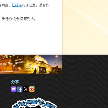
连同设于
红砖屋
的活动室，适合作
，步行约5分钟即可到达。
分享