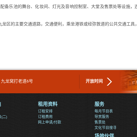
院、配备乐池的舞台、化妆间、灯光及音响控制室、大堂及售票处等设施，
及九龙区的主要交通道路，交通便利，乘坐港铁或经弥敦道的公共交通工具
九龙窝打老道6号
开放时间
施
租用资料
服务
订租安排
每月节目表
(二)
订租费用
导赏服务
网上申请/付款
售票处
文化节目搜寻
场地伙伴