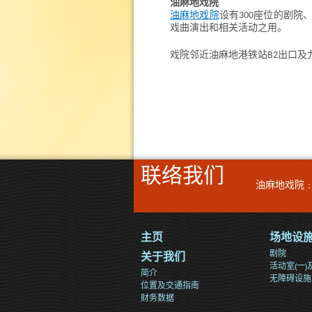
油麻地戏院
油麻地戏院
设有300座位的剧
戏曲演出和相关活动之用。
戏院邻近油麻地港铁站B2出口
联络我们
油麻地戏院﹕
主页
场地设
剧院
关于我们
活动室(一)及
简介
无障碍设施
位置及交通指南
财务数据