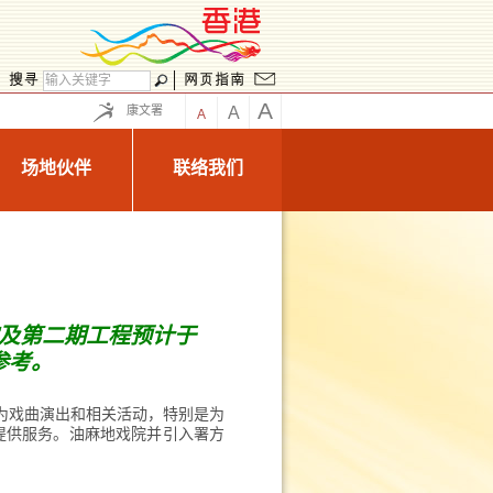
A
康文署
A
A
场地伙伴
联络我们
院及第二期
工程
预计于
参考。
专为戏曲演出和相关活动，特别是为
民提供服务。油麻地戏院并引入署方