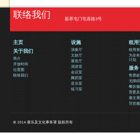
联络我们
新界屯门屯喜路3号
主页
设施
租用
演奏厅
租用资
关于我们
文娱厅
为非牟
简介
计划
展览厅
开放时间
演讲室
服务
位置图
会议室
联络我们
售票处
舞蹈室
无障碍
音乐室
餐饮服
练习室
育婴及
康文署
导赏服
© 2014 康乐及文化事务署 版权所有