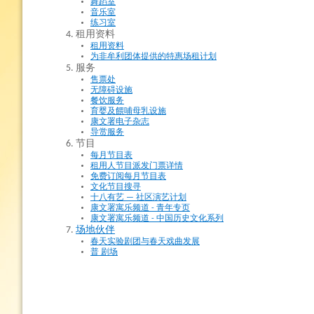
舞蹈室
音乐室
练习室
租用资料
租用资料
为非牟利团体提供的特惠场租计划
服务
售票处
无障碍设施
餐饮服务
育婴及餵哺母乳设施
康文署电子杂志
导赏服务
节目
每月节目表
租用人节目派发门票详情
免费订阅每月节目表
文化节目搜寻
十八有艺 — 社区演艺计划
康文署寓乐频道 - 青年专页
康文署寓乐频道 - 中国历史文化系列
场地伙伴
春天实验剧团与春天戏曲发展
普 剧场