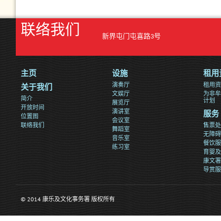
联络我们
新界屯门屯喜路3号
主页
设施
租用
演奏厅
租用资
关于我们
文娱厅
为非牟
简介
计划
展览厅
开放时间
演讲室
服务
位置图
会议室
联络我们
售票处
舞蹈室
无障碍
音乐室
餐饮服
练习室
育婴及
康文署
导赏服
© 2014 康乐及文化事务署 版权所有