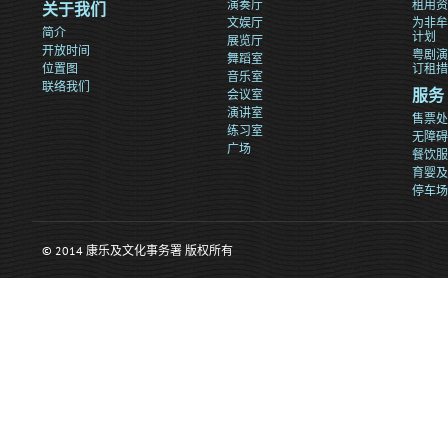
演奏厅
租用资
关于我们
文娱厅
为非牟
简介
计划
展览厅
开放时间
粤剧演
舞蹈室
位置图
订租措
音乐室
联络我们
会议室
服务
演讲室
售票处
练习室
无障碍
广场
餐饮服
育婴及
停车场
© 2014 康乐及文化事务署 版权所有