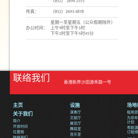
（852） 2694 2551
传真：
（852）2693 4878
星期一至星期五（公众假期除外）
办公时间：
上午9时至下午1时
下午2时至下午5时45分
联络我们
香港新界沙田源禾路一号
主页
设施
场地
演奏厅
租用资
关于我们
文娱厅
为非牟
简介
计划
展览厅
开放时间
粤剧演
舞蹈室
位置图
订租措
音乐室
联络我们