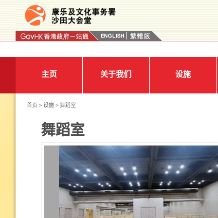
按“Tab”进入菜单
主页
关于我们
设施
首页
>
设施
> 舞蹈室
舞蹈室