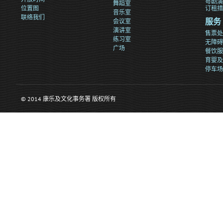
粤剧演
舞蹈室
位置图
订租措
音乐室
联络我们
会议室
服务
演讲室
售票处
练习室
无障碍
广场
餐饮服
育婴及
停车场
© 2014 康乐及文化事务署 版权所有