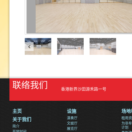
联络我们
香港新界沙田源禾路一号
主页
设施
场地
演奏厅
租用资
关于我们
文娱厅
为非牟
简介
计划
展览厅
开放时间