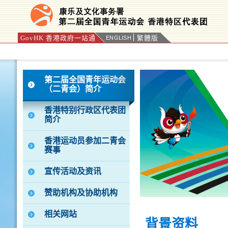
GovHK 香港政府一站通
繁體版
ENGLISH
按“Tab”进入菜单
第二届全国青年运动会
（二青会）简介
香港特别行政区代表团
简介
香港运动员参加二青会
赛事
宣传活动及资讯
赞助机构及协助机构
相关网站
背景资料