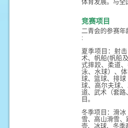
体育发展。与全
竞赛项目
二青会的参赛年
:
夏季项目：射击
术、帆船(帆船
式摔跤、柔道、
泳、水球）、体
球、篮球、排球
球、高尔夫球、
道、武术（套路
目。
冬季项目：滑冰
雪、高山滑雪、
壶、冰球、冬季