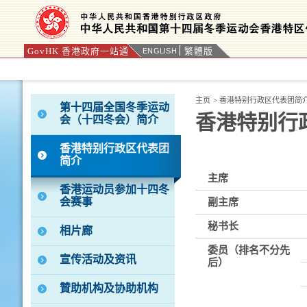
GovHK 香港政府一站通
繁體版
ENGLISH
按“Tab”进入菜单
主页
>
香港特别行政区代表团简
第十四届全国冬季运动
香港特别行
会（十四冬会）简介
香港特别行政区代表团
简介
主席
香港运动员参加十四冬
会赛事
副主席
秘书长
相片廊
委员（排名不分先
宣传活动及资讯
后）
贊助机构及协助机构