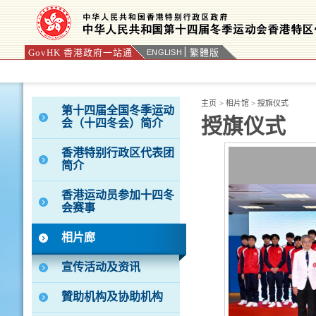
GovHK 香港政府一站通
繁體版
ENGLISH
按“Tab”进入菜单
主页
>
相片馆
>
授旗仪式
第十四届全国冬季运动
授旗仪式
会（十四冬会）简介
香港特别行政区代表团
简介
香港运动员参加十四冬
会赛事
相片廊
宣传活动及资讯
贊助机构及协助机构