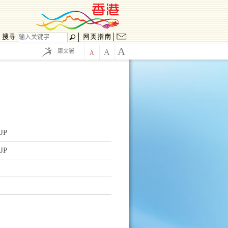
A
康文署
A
A
JP
JP