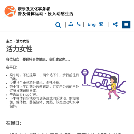
|
|
|
Eng
繁
主页
>
活力女性
活力女性
各位妇女，要保持身体健康，我们建议你……
在平日：
乘车时，不妨提早一、两个站下车，步行前往目
的地。
香
少用扶手电梯和升降机，多行楼梯。
港
带小孩上学后到公园做运动，并使用公园的户外
品
健身设施锻鍊身体。
牌
午饭后步行30分钟。
下午往体育场地参与训练班或同乐活动，例如瑜
形
伽、健体舞、器械健体、舞蹈、球类运动和水中
象
健体。
-
亚
洲
国
在假日：
际
都