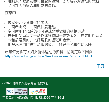
相约家人或朋友参与喜爱的运动，既可培养对运动的兴趣，
会
又可加强与家人和朋友的沟通。
在家中：
做家务，使身体保持灵活。
一面看电视，一面做伸展运动。
空闲时用1至2磅的轻哑铃或水樽做肌肉锻鍊运动。
若长时间重复同一动作或维持同一姿势太久，应定时活动关
节和舒展肌肉，以纾缓肌肉紧张和疲劳。
用暖水沐浴时进行深长唿吸，可纾缓辛劳和有助入睡。
想知道更多有关妇女健体运动的资料，请浏览以下网页：
http://www.lcsd.gov.hk/sc/healthy/women/women1.html
.
下页
© 2025 康乐及文化事务署 版权所有
重要告示
|
私隐政策
| 修订日期:
2026年7月16日