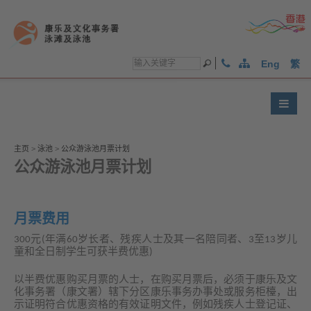
Eng
繁
Text
)
Text
)
Text
)
Size:
Size:
Size:
Largest
Larger
Default
主页
>
泳池
>
公众游泳池月票计划
(
(
Size
公众游泳池月票计划
(
月票费用
300元(年满60岁长者、残疾人士及其一名陪同者、3至13岁儿
童和全日制学生可获半费优惠)
以半费优惠购买月票的人士，在购买月票后，必须于康乐及文
化事务署（康文署）辖下分区康乐事务办事处或服务柜檯，出
示证明符合优惠资格的有效证明文件，例如残疾人士登记证、