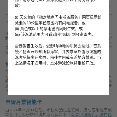
2.
香港特别行政区护照（正本或副本）；或
放：
3.
适用于11岁以下儿童：出生证明书／签证身份书／回港证／前往港澳通行
证(即「单程证」)(正本或副本)
(i) 天文台的「指定地点闪电戒备服务」网页显示该
泳池的10公里半径范围内有闪电报告，或
非香港居民
有效旅游证件(例如：护照、往来港澳通行证(即「双程证」)) (正本或副本)
(ii) 黄色或以上的暴雨警告同时生效，或
年满60岁长者、残疾人士及一名陪同者、3至13岁儿童和全日
(iii) 该泳池范围内可看到闪电或听到频密雷声。
制学生可获半费优惠。享有半费优惠的持票人除出示上述身份
证明文件外，亦须提供证明符合优惠资格的有效证明文件正本
雷暴警告生效后，受影响场地的职员会透过扩音系
或副本，例如残疾人士登记证、附有相片的全日制学生证╱学
统／扬声器通知所有泳客，并要求室外游泳设施的
生手册，以供查核。
泳客尽快离开水面，前往室内或有盖地方暂避。当
上述情况不适用时，室外游泳设施将重新开放。
使用月票智能卡 入闸方便又快捷
在SmartPLAY系统推出后，现行的智能卡系统仍会继续运作。
公众游泳池月票持有人于月票有效期内，可凭智能卡经指定入
闸机进入所有公众游泳池(湾仔游泳池除外)。持卡人进入公众
游泳池时，必须出示智能卡，供泳池职员核对卡上照片与持卡
人的样貌，以确定身份。
申请月票智能卡
由2024年11月11日起，市民可透过互联网、流动应用程序或
智能自助服务站申请游泳池智能卡（
有关申请简介，请在此