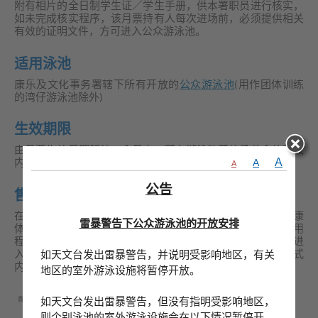
附有相片的全日制学生证／学生手册，供本署职员进行核实，
如未完成核实程序，该月票持有人每次进场前，必须提供相关
有效的证明文件，方可进入公众游泳池。
适用泳池
康乐及文化事务署辖下所有开放的
公众游泳池
(用作团体训练
的湾仔游泳池除外)
生效期限
由月票生效日期起计一个月内，可在游泳池开放予公众的时段
A
A
内无限次使用
A
公告
售票及入场方式
在「SmartPLAY康体通」推出后，市民必须完成「SmartPLAY康
雷暴警告下公众游泳池的开放安排
体通」用户登记后，才可于「SmartPLAY康体通」的流动应用
程式、互联网或智能自助服务站内购买月票。月票持有人在进
如天文台发出雷暴警告，并说明受影响地区，有关
入公众游泳池前，需出示「SmartPLAY康体通」流动应用程式
内有效的电子月票，并出示下列身份证明文件(正本或副本)：
地区的室外游泳设施将暂停开放。
如天文台发出雷暴警告，但没有指明受影响地区，
香港居民
1.
香港身份证(正本或副本)；或
则个别泳池的室外游泳设施会在以下情况暂停开