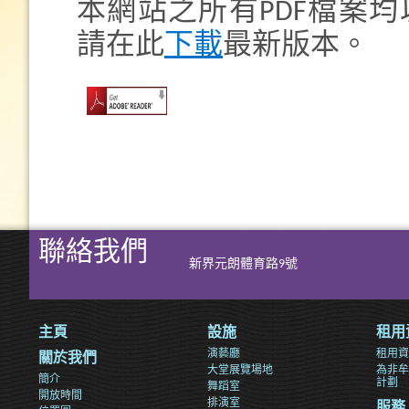
本網站之所有PDF檔案均以A
請在此
下載
最新版本。
聯絡我們
新界元朗體育路9號
主頁
設施
租用
演藝廳
租用資
關於我們
大堂展覽場地
為非牟
簡介
計劃
舞蹈室
開放時間
排演室
服務