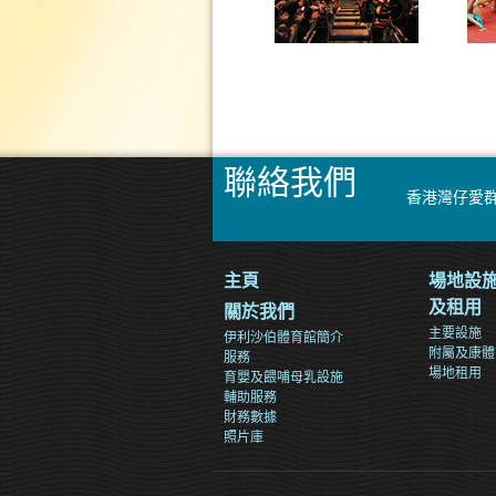
聯絡我們
香港灣仔愛群
主頁
場地設
及租用
關於我們
主要設施
伊利沙伯體育館簡介
附屬及康體
服務
場地租用
育嬰及餵哺母乳設施
輔助服務
財務數據
照片庫