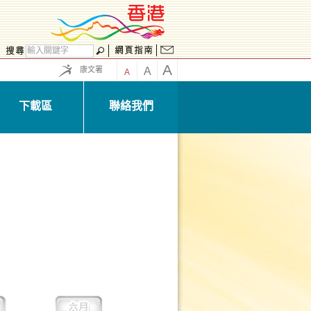
A
康文署
A
A
下載區
聯絡我們