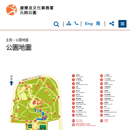
|
|
|
Eng
简
香
港
品
牌
主頁
>
公園地圖
形
公園地圖
象
-
亞
洲
國
際
都
會