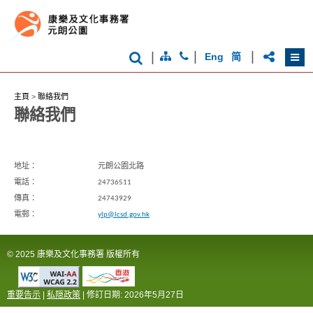
際
都
會
|
|
|
Eng
简
主頁
>
聯絡我們
聯絡我們
地址：
元朗公園北路
電話：
24736511
傳真：
24743929
電郵：
ylp@lcsd.gov.hk
© 2025 康樂及文化事務署 版權所有
重要告示
|
私隠政策
| 修訂日期:
2026年5月27日