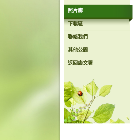
照片廊
香
港
下載區
品
牌
形
聯絡我們
象
-
亞
其他公園
洲
國
返回康文署
際
都
會