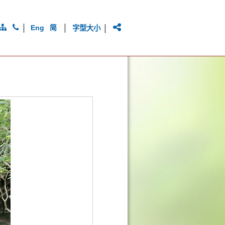
|
|
|
Eng
简
字型大小