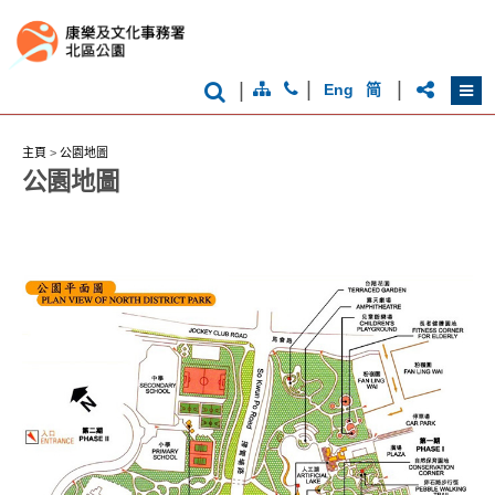
|
|
|
Eng
简
香
港
主頁
>
公園地圖
品
公園地圖
牌
形
象
-
亞
洲
國
際
都
會