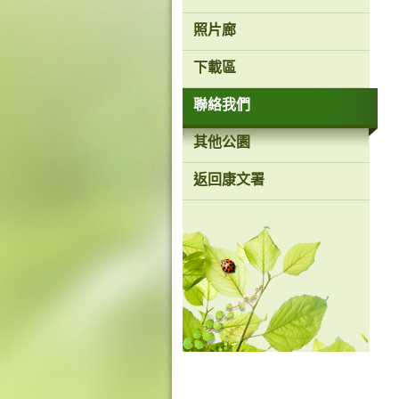
香
照片廊
港
品
下載區
牌
形
象
聯絡我們
-
亞
洲
其他公園
國
際
返回康文署
都
會